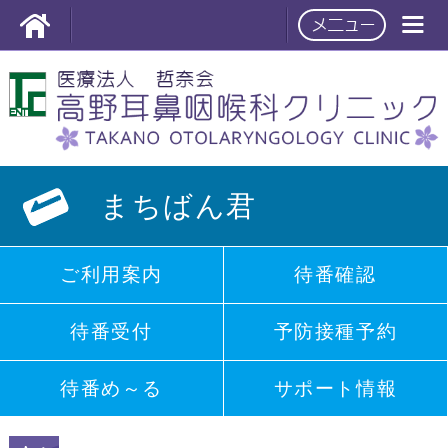
まちばん君
ご利用案内
待番確認
待番受付
予防接種予約
待番め～る
サポート情報